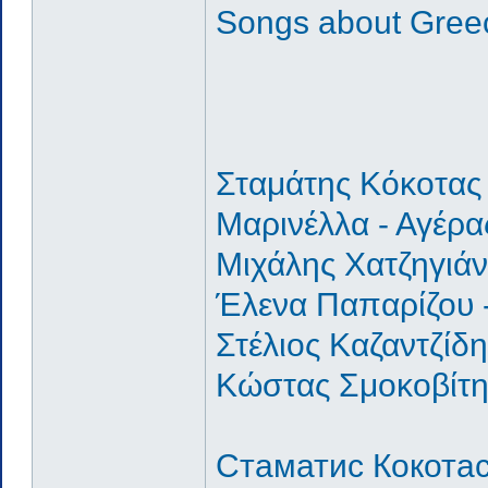
Songs about Gree
Σταμάτης Κόκοτας 
Μαρινέλλα - Αγέρα
Μιχάλης Χατζηγιάν
Έλενα Παπαρίζου 
Στέλιος Καζαντζίδη
Κώστας Σμοκοβίτης
Стаматис Кокотас