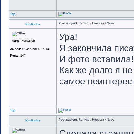
Top
Post subject:
Re: Νέα / Новости / News
Kindiboba
Ура!
Администратор
Я закончила писа
Joined:
13 Jan 2011, 15:13
Posts:
147
И фото вставила!
Как же долго я н
самое неинтерес
Top
Post subject:
Re: Νέα / Новости / News
Kindiboba
Сделала страниц