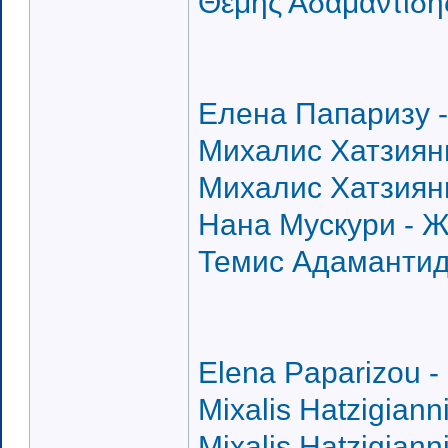
Θέμης Αδαμαντίδη
Елена Папаризу -
Михалис Хатзиянн
Михалис Хатзиянн
Нана Мускури - Ж
Темис Адамантиди
Elena Paparizou - 
Mixalis Hatzigianni
Mixalis Hatzigianni