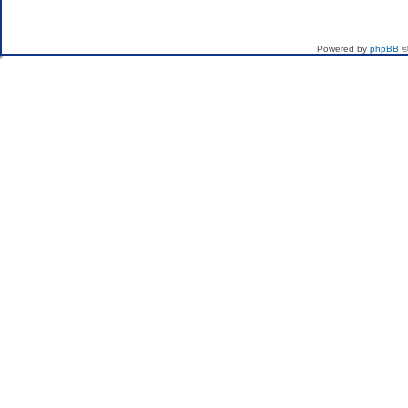
If you want to send me 
Powered by
phpBB
©