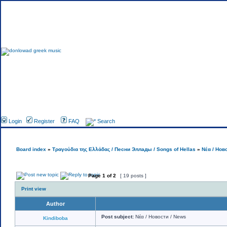
Foru
Login
Register
FAQ
Search
Board index
»
Τραγούδια της Ελλάδας / Песни Эллады / Songs of Hellas
»
Νέα / Нов
Page
1
of
2
[ 19 posts ]
Print view
Author
Post subject:
Νέα / Новости / News
Kindiboba