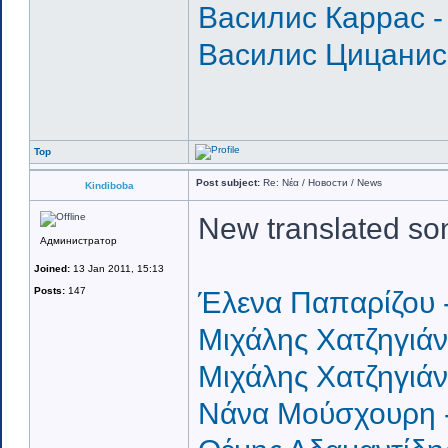
Василис Каррас -
Василис Цицанис 
Top
Post subject:
Re: Νέα / Новости / News
Kindiboba
New translated so
Администратор
Joined:
13 Jan 2011, 15:13
Posts:
147
Έλενα Παπαρίζου -
Μιχάλης Χατζηγιάν
Μιχάλης Χατζηγιάν
Νάνα Μούσχουρη - 