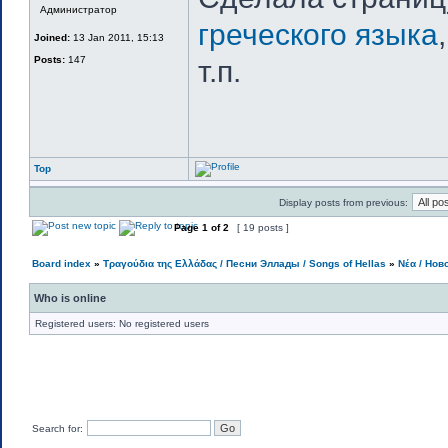
Администратор
греческого языка
Joined:
13 Jan 2011, 15:13
Posts:
147
т.п.
Top
Display posts from previous:
Page
1
of
2
[ 19 posts ]
Board index
»
Τραγούδια της Ελλάδας / Песни Эллады / Songs of Hellas
»
Νέα / Нов
Who is online
Registered users: No registered users
Search for: