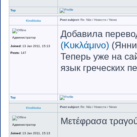
Top
Post subject:
Re: Νέα / Новости / News
Kindiboba
Добавила перево
Администратор
(Κυκλάμινο)
(Янни
Joined:
13 Jan 2011, 15:13
Posts:
147
Теперь уже на са
язык греческих п
Top
Post subject:
Re: Νέα / Новости / News
Kindiboba
Μετέφρασα τραγού
Администратор
Joined:
13 Jan 2011, 15:13