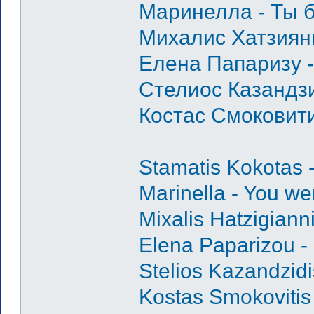
Маринелла - Ты 
Михалис Хатзиянн
Елена Папаризу 
Стелиос Казандзи
Костас Смоковити
Stamatis Kokotas -
Marinella - You we
Mixalis Hatzigian
Elena Paparizou - 
Stelios Kazandzidi
Kostas Smokovitis