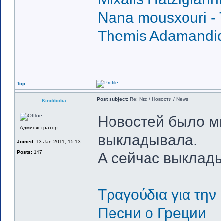
Nana mousxouri - 
Themis Adamandidi
Top
Post subject:
Re: Νέα / Новости / News
Kindiboba
Новостей было мн
Администратор
выкладывала.
Joined:
13 Jan 2011, 15:13
Posts:
147
А сейчас выклады
Τραγούδια για την
Песни о Греции