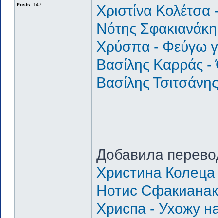
Posts:
147
Χριστίνα Κολέτσα 
Νότης Σφακιανάκης
Χρύσπα - Φεύγω γι
Βασίλης Καρράς -
Βασίλης Τσιτσάνης
Добавила перево
Христина Колеца 
Нотис Сфакианак
Хриспа - Ухожу н