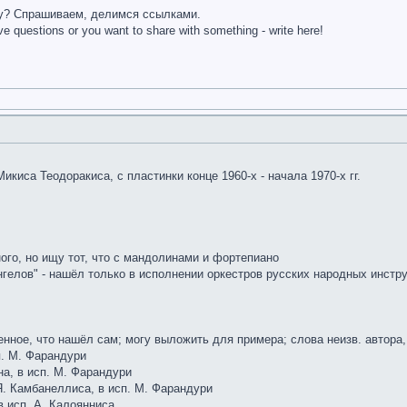
ку? Спрашиваем, делимся ссылками.
 questions or you want to share with something - write here!
киса Теодоракиса, с пластинки конце 1960-х - начала 1970-х гг.
много, но ищу тот, что с мандолинами и фортепиано
нгелов" - нашёл только в исполнении оркестров русских народных инстр
енное, что нашёл сам; могу выложить для примера; слова неизв. автора,
п. М. Фарандури
на, в исп. М. Фарандури
Я. Камбанеллиса, в исп. М. Фарандури
в исп. А. Калоянниса