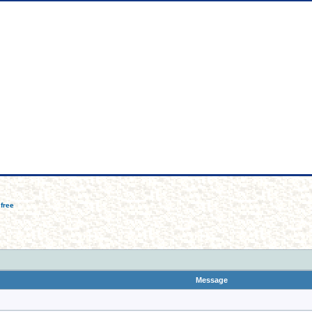
rum Songs of Hellas
free
Message