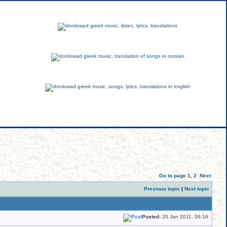
greek
russian
english
Go to page
1
,
2
Next
Previous topic
|
Next topic
Posted:
20 Jan 2011, 06:16