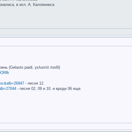
рналиса, в исп. А. Калоянниса
нь (Gelasto paidi, γελαστό παιδί)
DORfk
usic&alb=26947
- песня 12.
&alb=27044
- песня 02, 09 и 10. и вроде 06 еще.