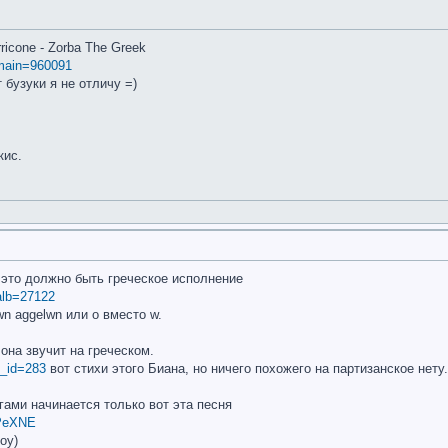
ricone - Zorba The Greek
&main=960091
 бузуки я не отличу =)
кис.
 это должно быть греческое исполнение
&alb=27122
wn aggelwn или o вместо w.
 она звучит на греческом.
st_id=283
вот стихи этого Биана, но ничего похожего на партизанское нету.
гами начинается только вот эта песня
tPeXNE
oy)