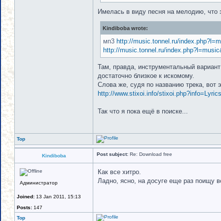
Имелась в виду песня на мелодию, что 
Kindiboba wrote:
мп3
http://music.tonnel.ru/index.php?l
http://music.tonnel.ru/index.php?l=musi
Там, правда, инструментальный вариант 
достаточно близкое к искомому.
Слова же, судя по названию трека, вот э
http://www.stixoi.info/stixoi.php?info=Lyr
Так что я пока ещё в поиске...
Top
Post subject:
Re: Download free
Kindiboba
Как все хитро.
Ладно, ясно, на досуге еще раз поищу в
Администратор
Joined:
13 Jan 2011, 15:13
Posts:
147
Top