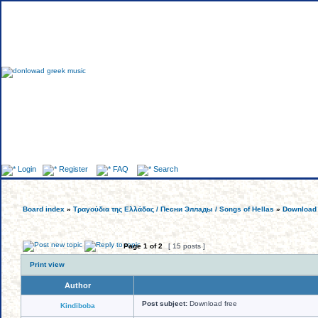
Fo
Login
Register
FAQ
Search
Board index
»
Τραγούδια της Ελλάδας / Песни Эллады / Songs of Hellas
»
Download 
Page
1
of
2
[ 15 posts ]
Print view
Author
Post subject:
Download free
Kindiboba