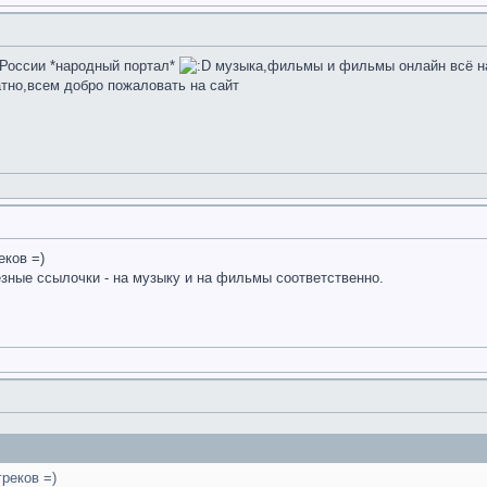
 России *народный портал*
музыка,фильмы и фильмы онлайн всё на
атно,всем добро пожаловать на сайт
еков =)
езные ссылочки - на музыку и на фильмы соответственно.
греков =)