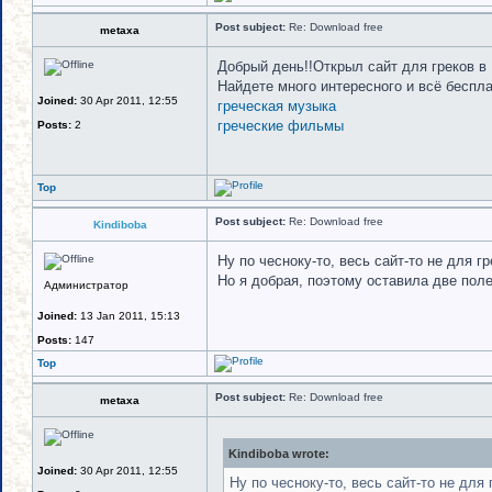
Post subject:
Re: Download free
metaxa
Добрый день!!Открыл сайт для греков в
Найдете много интересного и всё беспл
Joined:
30 Apr 2011, 12:55
греческая музыка
греческие фильмы
Posts:
2
Top
Post subject:
Re: Download free
Kindiboba
Ну по чесноку-то, весь сайт-то не для гр
Но я добрая, поэтому оставила две пол
Администратор
Joined:
13 Jan 2011, 15:13
Posts:
147
Top
Post subject:
Re: Download free
metaxa
Kindiboba wrote:
Joined:
30 Apr 2011, 12:55
Ну по чесноку-то, весь сайт-то не для 