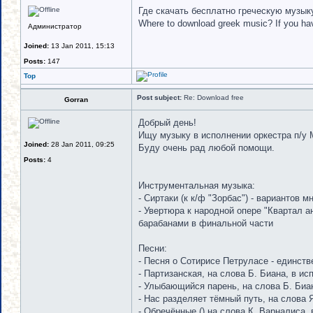
Гдe скачать бесплатно греческую музы
Where to download greek music? If you have
Администратор
Joined:
13 Jan 2011, 15:13
Posts:
147
Top
Post subject:
Re: Download free
Gorran
Добрый день!
Ищу музыку в исполнении оркестра п/у Ми
Joined:
28 Jan 2011, 09:25
Буду очень рад любой помощи.
Posts:
4
Инструментальная музыка:
- Сиртаки (к к/ф "Зорбас") - вариантов 
- Увертюра к народной опере "Квартал а
барабанами в финальной части
Песни:
- Песня о Сотирисе Петруласе - единств
- Партизанская, на слова Б. Биана, в ис
- Улыбающийся парень, на слова Б. Биа
- Нас разделяет тёмный путь, на слова 
- Обречённые () на слова К. Варналиса, 