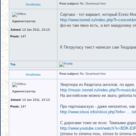
Post subject:
Re: Download free
Kindiboba
Сиртаки - тот вариант, который Ennio Mor
http://www.tonnel.ru/index.php?l=concert
Администратор
фо-но там явно есть, а вот мандолину от
Joined:
13 Jan 2011, 15:13
Posts:
147
К Петруласу текст написал сам Теодора
Top
Post subject:
Re: Download free
Kindiboba
Увертюра из Квартала ангелов, по идее,
http://music.tonnel.ru/index.php?l=music
Администратор
На английском можно ее звать geitonia t
Joined:
13 Jan 2011, 15:13
Про партизанскую - даже непонятно, как
Posts:
147
http://www.stixoi.info/stixoi.php?info= ... i
С дорогами тоже не ясно. Темными доро
http://www.youtube.com/watch?v=BDK-E
(strwse to strwma mou, strose to stroma m