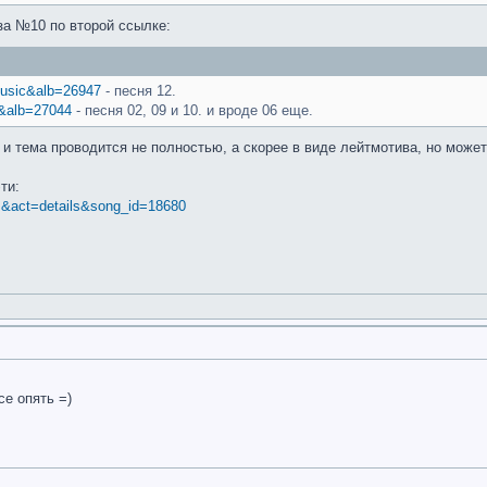
за №10 по второй ссылке:
=music&alb=26947
- песня 12.
c&alb=27044
- песня 02, 09 и 10. и вроде 06 еще.
и тема проводится не полностью, а скорее в виде лейтмотива, но может
ти:
ics&act=details&song_id=18680
се опять =)