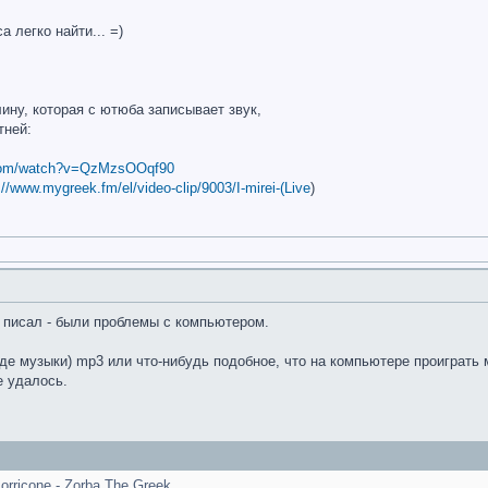
 легко найти... =)
ину, которая с ютюба записывает звук,
тней:
.com/watch?v=QzMzsOOqf90
://www.mygreek.fm/el/video-clip/9003/I-mirei-(Live
)
е писал - были проблемы с компьютером.
де музыки) mp3 или что-нибудь подобное, что на компьютере проиграть м
е удалось.
orricone - Zorba The Greek