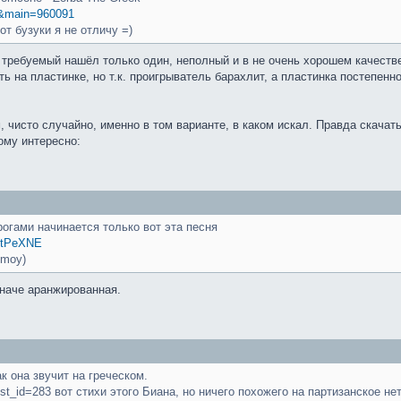
rt&main=960091
от бузуки я не отличу =)
т требуемый нашёл только один, неполный и в не очень хорошем качеств
есть на пластинке, но т.к. проигрыватель барахлит, а пластинка постеп
чисто случайно, именно в том варианте, в каком искал. Правда скачать
ому интересно:
огами начинается только вот эта песня
EtPeXNE
 moy)
иначе аранжированная.
к она звучит на греческом.
 ist_id=283 вот стихи этого Биана, но ничего похожего на партизанское нет