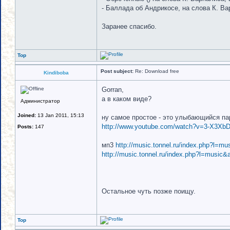
- Баллада об Андрикосе, на слова К. Ва
Заранее спасибо.
Top
Post subject:
Re: Download free
Kindiboba
Gorran,
а в каком виде?
Администратор
Joined:
13 Jan 2011, 15:13
ну самое простое - это улыбающийся паре
http://www.youtube.com/watch?v=3-X3Xb
Posts:
147
мп3
http://music.tonnel.ru/index.php?l=m
http://music.tonnel.ru/index.php?l=music
Остальное чуть позже поищу.
Top