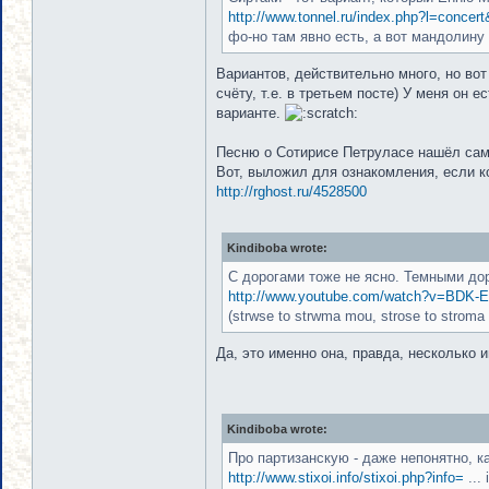
http://www.tonnel.ru/index.php?l=conce
фо-но там явно есть, а вот мандолину 
Вариантов, действительно много, но во
счёту, т.е. в третьем посте) У меня он 
варианте.
Песню о Сотирисе Петруласе нашёл сам, 
Вот, выложил для ознакомления, если к
http://rghost.ru/4528500
Kindiboba wrote:
С дорогами тоже не ясно. Темными дор
http://www.youtube.com/watch?v=BDK-
(strwse to strwma mou, strose to stroma
Да, это именно она, правда, несколько 
Kindiboba wrote:
Про партизанскую - даже непонятно, ка
http://www.stixoi.info/stixoi.php?info=
...