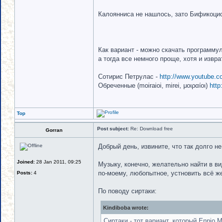
Калоянниса не нашлось, зато Бификоциса
Как вариант - можно скачать программул
а тогда все немного проще, хотя и извра
Сотирис Петрулас -
http://www.youtube
Обреченные (moiraioi, mirei, μοιραίοι)
http
Top
Post subject:
Re: Download free
Gorran
Добрый день, извините, что так долго н
Joined:
28 Jan 2011, 09:25
Музыку, конечно, желательно найти в ви
по-моему, любопытное, устновить всё ж
Posts:
4
По поводу сиртаки:
Kindiboba wrote:
Сиртаки - тот вариант, который Ennio M