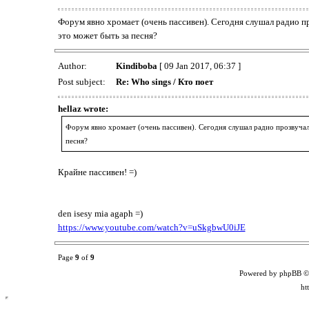
Форум явно хромает (очень пассивен). Сегодня слушал радио проз
это может быть за песня?
Author:
Kindiboba
[ 09 Jan 2017, 06:37 ]
Post subject:
Re: Who sings / Кто поет
hellaz wrote:
Форум явно хромает (очень пассивен). Сегодня слушал радио прозвучала п
песня?
Крайне пассивен! =)
den isesy mia agaph =)
https://www.youtube.com/watch?v=uSkgbwU0iJE
Page
9
of
9
Powered by phpBB ©
ht