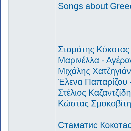
Songs about Gree
Σταμάτης Κόκοτας 
Μαρινέλλα - Αγέρα
Μιχάλης Χατζηγιάν
Έλενα Παπαρίζου 
Στέλιος Καζαντζίδη
Κώστας Σμοκοβίτης
Стаматис Кокотас