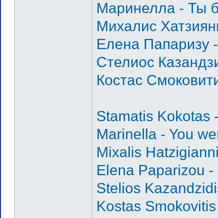
Маринелла - Ты 
Михалис Хатзиянн
Елена Папаризу 
Стелиос Казандзи
Костас Смоковити
Stamatis Kokotas -
Marinella - You we
Mixalis Hatzigian
Elena Paparizou - 
Stelios Kazandzidi
Kostas Smokovitis