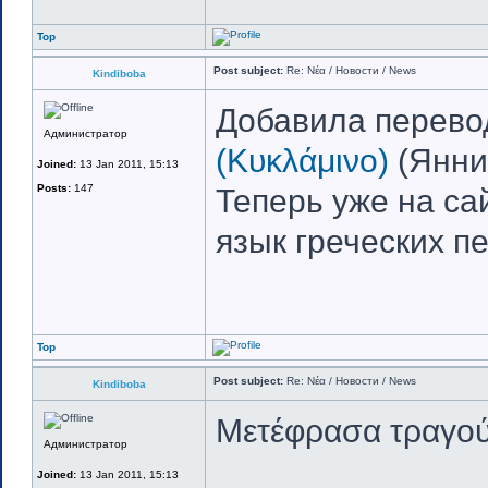
Top
Post subject:
Re: Νέα / Новости / News
Kindiboba
Добавила перево
Администратор
(Κυκλάμινο)
(Янни
Joined:
13 Jan 2011, 15:13
Posts:
147
Теперь уже на са
язык греческих п
Top
Post subject:
Re: Νέα / Новости / News
Kindiboba
Μετέφρασα τραγού
Администратор
Joined:
13 Jan 2011, 15:13