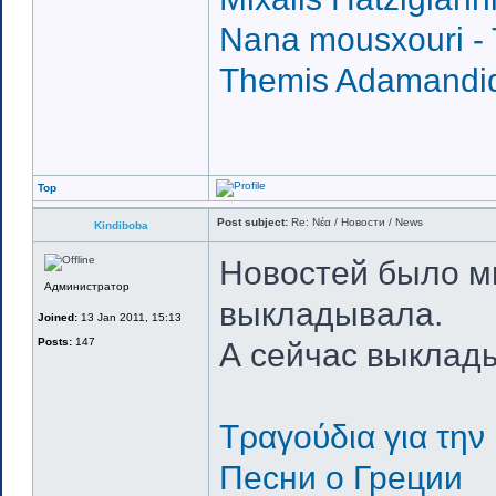
Nana mousxouri - 
Themis Adamandidi
Top
Post subject:
Re: Νέα / Новости / News
Kindiboba
Новостей было мн
Администратор
выкладывала.
Joined:
13 Jan 2011, 15:13
Posts:
147
А сейчас выклады
Τραγούδια για την
Песни о Греции