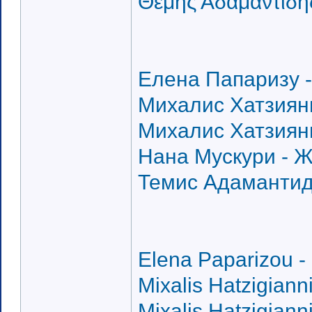
Θέμης Αδαμαντίδη
Елена Папаризу -
Михалис Хатзиянн
Михалис Хатзиянн
Нана Мускури - Ж
Темис Адамантиди
Elena Paparizou - 
Mixalis Hatzigianni
Mixalis Hatzigianni