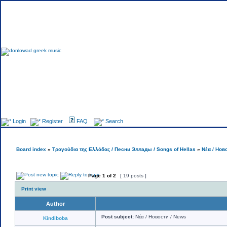
Foru
Login
Register
FAQ
Search
Board index
»
Τραγούδια της Ελλάδας / Песни Эллады / Songs of Hellas
»
Νέα / Нов
Page
1
of
2
[ 19 posts ]
Print view
Author
Post subject:
Νέα / Новости / News
Kindiboba