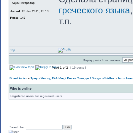
Администратор
греческого языка
Joined:
13 Jan 2011, 15:13
Posts:
147
т.п.
Top
Display posts from previous:
Page
1
of
2
[ 19 posts ]
Board index
»
Τραγούδια της Ελλάδας / Песни Эллады / Songs of Hellas
»
Νέα / Нов
Who is online
Registered users: No registered users
Search for: