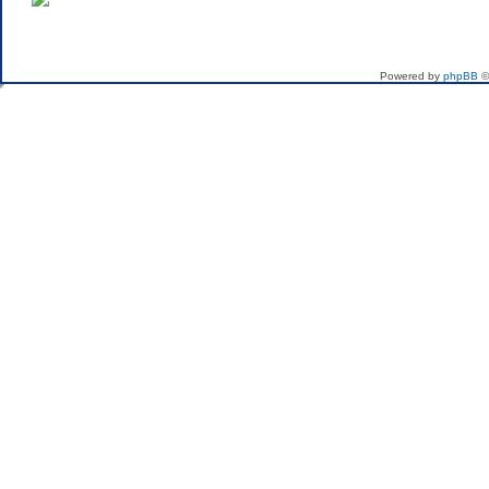
If you want to send me 
Powered by
phpBB
©