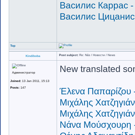
Василис Каррас -
Василис Цицанис 
Top
Post subject:
Re: Νέα / Новости / News
Kindiboba
New translated so
Администратор
Joined:
13 Jan 2011, 15:13
Posts:
147
Έλενα Παπαρίζου -
Μιχάλης Χατζηγιάν
Μιχάλης Χατζηγιάν
Νάνα Μούσχουρη - 