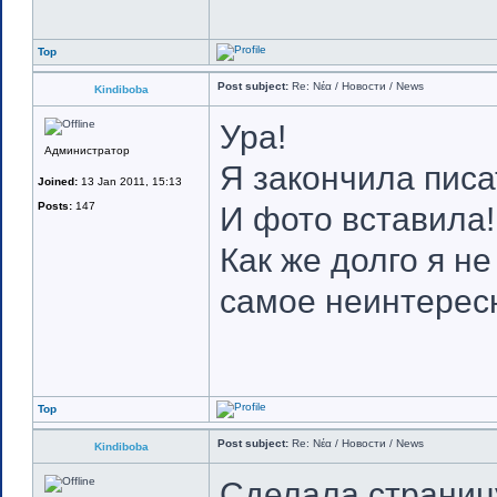
Top
Post subject:
Re: Νέα / Новости / News
Kindiboba
Ура!
Администратор
Я закончила писа
Joined:
13 Jan 2011, 15:13
Posts:
147
И фото вставила!
Как же долго я н
самое неинтерес
Top
Post subject:
Re: Νέα / Новости / News
Kindiboba
Сделала страниц