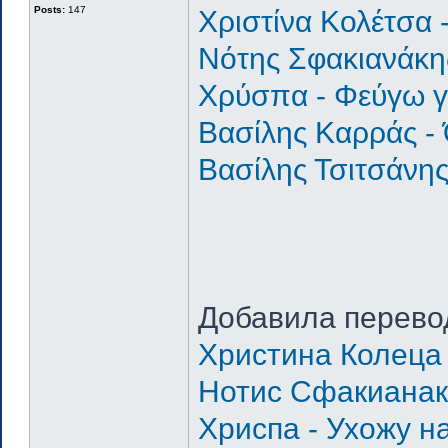
Posts:
147
Χριστίνα Κολέτσα 
Νότης Σφακιανάκης
Χρύσπα - Φεύγω γι
Βασίλης Καρράς -
Βασίλης Τσιτσάνης
Добавила перево
Христина Колеца 
Нотис Сфакианак
Хриспа - Ухожу н