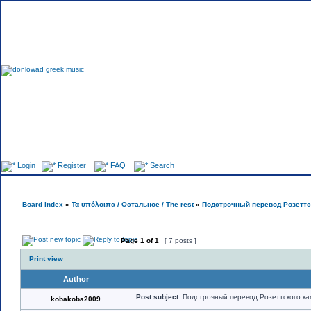
Login
Register
FAQ
Search
Board index
»
Τα υπόλοιπα / Остальное / The rest
»
Подстрочный перевод Розеттско
Page
1
of
1
[ 7 posts ]
Print view
Author
Post subject:
Подстрочный перевод Розеттского камн
kobakoba2009