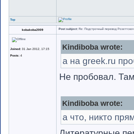
Top
Post subject:
Re: Подстрочный перевод Розеттского 
kobakoba2009
Kindiboba wrote:
Joined:
31 Jan 2012, 17:15
Posts:
4
а на greek.ru пр
Не пробовал. Там
Kindiboba wrote:
а что, никто пря
Литературные пер