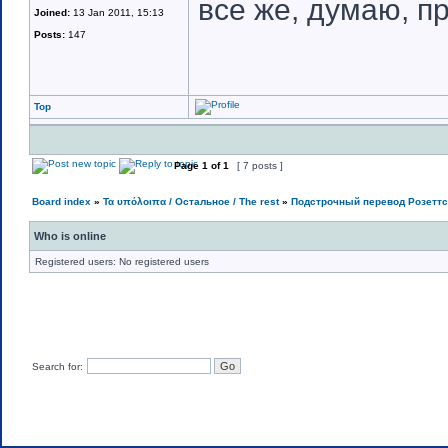
все же, думаю, п
Joined:
13 Jan 2011, 15:13
Posts:
147
Top
Page
1
of
1
[ 7 posts ]
Board index
»
Τα υπόλοιπα / Остальное / The rest
»
Подстрочный перевод Розеттско
Who is online
Registered users: No registered users
Search for: