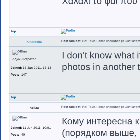
Χαλάλι το φαί που 
Top
Post subject:
Re: Тема новая кленовая решотчатая!
Kindiboba
I don't know what 
Администратор
photos in another 
Joined:
13 Jan 2011, 15:13
Posts:
147
Top
Post subject:
Re: Тема новая кленовая решотчатая!
hellaz
Кому интересна к
Joined:
11 Jun 2011, 10:01
(порядком выше, 
Posts:
40