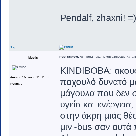
Pendalf, zhaxni! =
Top
Post subject:
Re: Тема новая кленовая решотчатая!
Mystis
KINDIBOBA: ακουσ
Joined:
15 Jan 2011, 11:56
παχουλό δυνατό μ
Posts:
5
μάγουλα που δεν σ
υγεία και ενέργεια
στην άκρη μιάς θέ
μινι-bus σαν αυτά