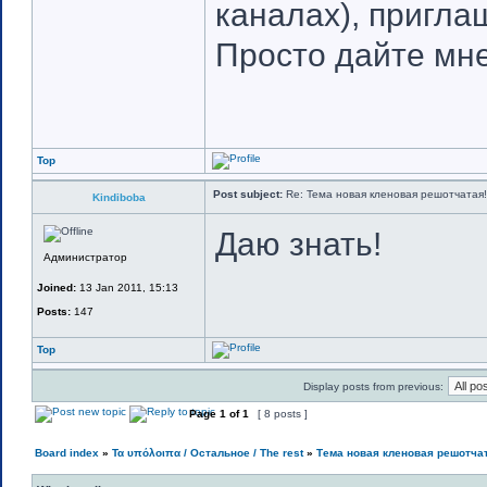
каналах), пригла
Просто дайте мне
Top
Post subject:
Re: Тема новая кленовая решотчатая!
Kindiboba
Даю знать!
Администратор
Joined:
13 Jan 2011, 15:13
Posts:
147
Top
Display posts from previous:
Page
1
of
1
[ 8 posts ]
Board index
»
Τα υπόλοιπα / Остальное / The rest
»
Тема новая кленовая решотча