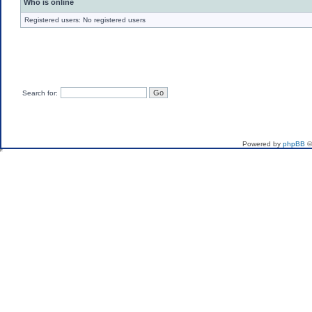
Who is online
Registered users: No registered users
Search for:
If you want to send me 
Powered by
phpBB
©