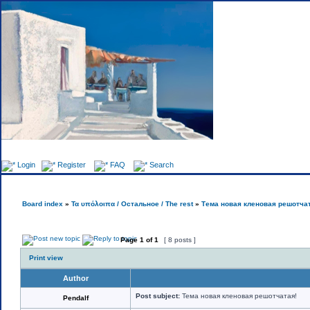
Foru
Login
Register
FAQ
Search
Board index
»
Τα υπόλοιπα / Остальное / The rest
»
Тема новая кленовая решотча
Page
1
of
1
[ 8 posts ]
Print view
Author
Post subject:
Тема новая кленовая решотчатая!
Pendalf