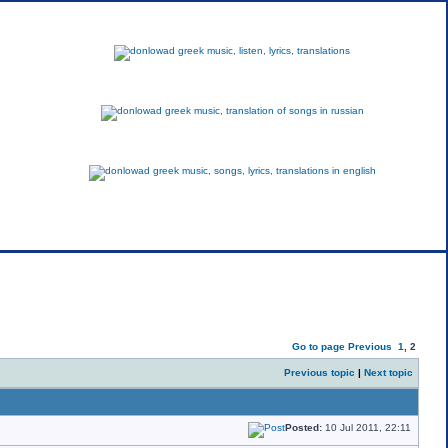
greek
russian
english
Go to page
Previous
1
,
2
Previous topic
|
Next topic
Posted:
10 Jul 2011, 22:11