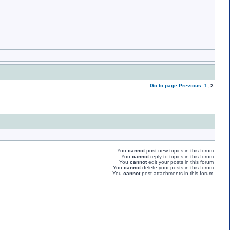
Go to page
Previous
1
,
2
You
cannot
post new topics in this forum
You
cannot
reply to topics in this forum
You
cannot
edit your posts in this forum
You
cannot
delete your posts in this forum
You
cannot
post attachments in this forum