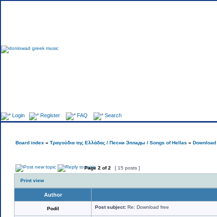
Fo
Login
Register
FAQ
Search
Board index
»
Τραγούδια της Ελλάδας / Песни Эллады / Songs of Hellas
»
Download 
Page
2
of
2
[ 15 posts ]
Print view
Author
Post subject:
Re: Download free
Podil