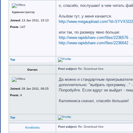
о, спасибо, послушаю! а чем читать фа
Администратор
Альбом тут, у меня качается.
Joined:
13 Jan 2011, 15:13
http://www.megaupload.com/?d=SYVXSD
Posts:
147
или так, по размеру явно больше:
http://www.rapidshare.com/files/2236576 ... 
http://www.rapidshare.com/files/2236642 ... 
Top
Post subject:
Re: Download free
Gorran
Да можно и стандартным проигрывателем 
дополнительно: "выбрать программу..." 
Joined:
28 Jan 2011, 09:25
Попробуйте. Если вдруг не выйдет - пи
Posts:
4
Калоянниса скачал, спасибо большое!
Top
Post subject:
Re: Download free
Kindiboba