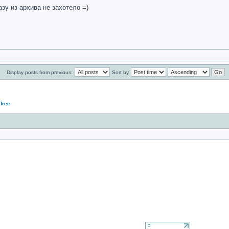
азу из архива не захотело =)
Display posts from previous:
Sort by
free
If you want to send me a mail - do it, please!