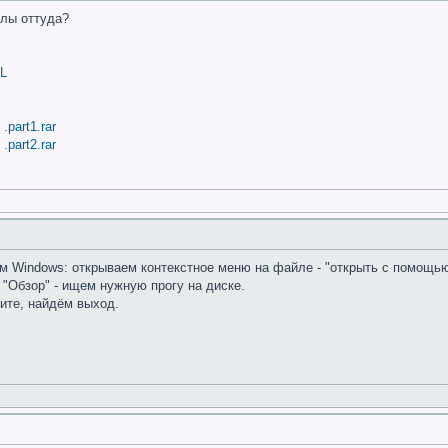
йлы оттуда?
2L
.part1.rar
.part2.rar
Windows: открываем контекстное меню на файле - "открыть с помощью.."
- "Обзор" - ищем нужную прогу на диске.
шите, найдём выход.