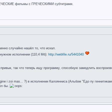
ГРЕЧЕСКИЕ фильмы с ГРЕЧЕСКИМИ субтитрами.
енно случайно нашёл то, что искал.
 нужном исполнении (110,4 Мб):
http://webfile.ru/5441040
я привык, так что теперь ищу программу, способную замедлить воспроиз
ine i zoi mas... ?) в исполнении Калоянниса (Альбом "Едо пу геннитикаме"
ёл бы.