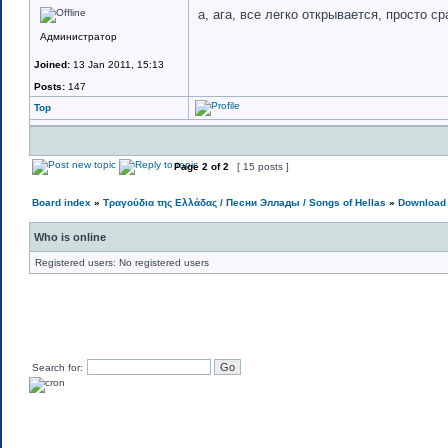
а, ага, все легко открывается, просто ср
Администратор
Joined:
13 Jan 2011, 15:13
Posts:
147
Top
Page
2
of
2
[ 15 posts ]
Board index
»
Τραγούδια της Ελλάδας / Песни Эллады / Songs of Hellas
»
Download 
Who is online
Registered users: No registered users
Search for: