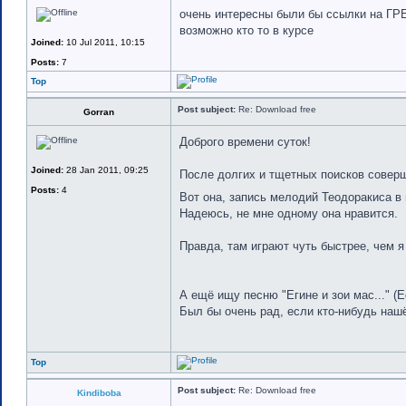
очень интересны были бы ссылки на 
возможно кто то в курсе
Joined:
10 Jul 2011, 10:15
Posts:
7
Top
Post subject:
Re: Download free
Gorran
Доброго времени суток!
Joined:
28 Jan 2011, 09:25
После долгих и тщетных поисков соверш
Posts:
4
Вот она, запись мелодий Теодоракиса в
Надеюсь, не мне одному она нравится.
Правда, там играют чуть быстрее, чем 
А ещё ищу песню "Егине и зои мас..." (Eg
Был бы очень рад, если кто-нибудь наш
Top
Post subject:
Re: Download free
Kindiboba