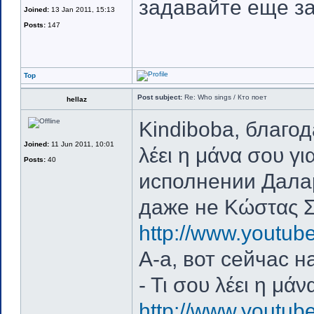
задавайте еще з
Joined:
13 Jan 2011, 15:13
Posts:
147
Top
Post subject:
Re: Who sings / Кто поет
hellaz
Kindiboba, благод
Joined:
11 Jun 2011, 10:01
λέει η μάνα σου γι
Posts:
40
исполнении Далар
даже не Κώστας Σ
http://www.youtu
А-а, вот сейчас
- Τι σου λέει η μάν
http://www.youtub