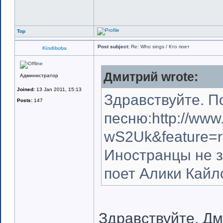
Top
Post subject:
Re: Who sings / Кто поет
Kindiboba
Дмитрий wrote:
Администратор
Joined:
13 Jan 2011, 15:13
Здравствуйте. П
Posts:
147
песню:http://www
wS2Uk&feature=r
Иностранцы не з
поет Алики Кайло
Здравствуйте, Дм