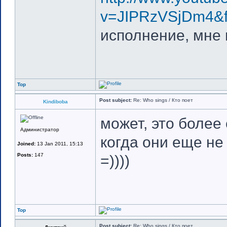
v=JIPRzVSjDm4&fe
исполнение, мне 
Top
Post subject:
Re: Who sings / Кто поет
Kindiboba
может, это более
Администратор
когда они еще не
Joined:
13 Jan 2011, 15:13
Posts:
147
=))))
Top
Post subject:
Re: Who sings / Кто поет