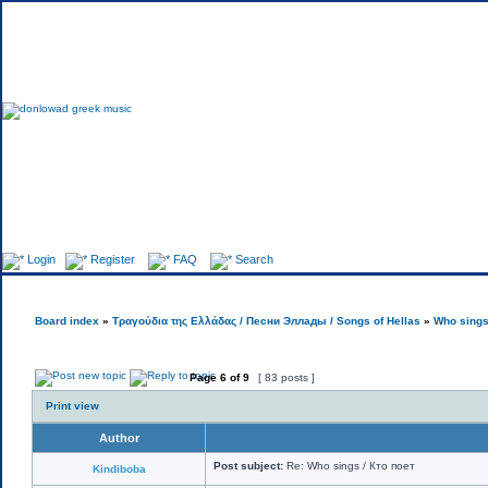
Foru
Login
Register
FAQ
Search
Board index
»
Τραγούδια της Ελλάδας / Песни Эллады / Songs of Hellas
»
Who sings
Page
6
of
9
[ 83 posts ]
Print view
Author
Post subject:
Re: Who sings / Кто поет
Kindiboba