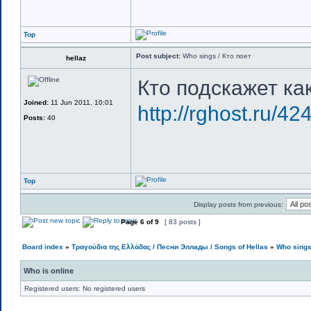
Top
Post subject:
Who sings / Кто поет
hellaz
Кто подскажет ка
Joined:
11 Jun 2011, 10:01
http://rghost.ru/4
Posts:
40
Top
Display posts from previous:
Page
6
of
9
[ 83 posts ]
Board index
»
Τραγούδια της Ελλάδας / Песни Эллады / Songs of Hellas
»
Who sings
Who is online
Registered users: No registered users