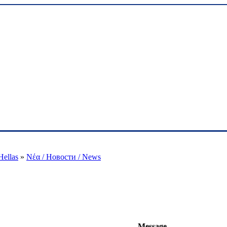
Forum Songs of Hellas
Hellas
»
Νέα / Новости / News
Message