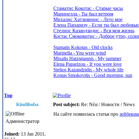
Стаматис Кокотас - Старые часы
Маринелла - Ты был ветром
Михалис Хатзияннис - Лето мое
Елена Папаризу - Если ты был любовь
Стелиос Казандзидис - Вся моя жизнь
Костас Смоковитис - Доброе утро, солн
Stamatis Kokotas - Old clocks
Marinella - You were wind
Mixalis Hatzigiannis - My summer
Elena Paparizou - If you were love
Stelios Kazandzidis - My whole life
Kostas Smokovitis - Good morning, sun
Top
Kindiboba
Post subject:
Re: Νέα / Новости / News
На сайте появилась статья про
зейбекик
Администратор
Joined:
13 Jan 2011,