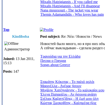
Mixalis Hatzigiannis - If you called me
Mixalis Hatzigiannis - And I'll disappear
Nana mousxouri - The jacket you wear
Themis Adamandidis - Who loves has pain
Top
Kindiboba
Post subject:
Re: Νέα / Новости / News
Новостей было много, но я про них об
А сейчас выкладываю - сделала раздел с
Администратор
Τραγούδια για την Ελλάδα
Joined:
13 Jan 2011,
Песни о Греции
15:13
Songs about Greece
Posts:
147
Σταμάτης Κόκοτας - Το παλιό ρολόι
Μαρινέλλα - Αγέρας ήσουν
Μιχάλης Χατζηγιάννης - Το καλοκαίρι μου
Έλενα Παπαρίζου - Αν ήσουνα αγάπη
Στέλιος Καζαντζίδηςς - Η ζωή μου όλη
Κώστας Σμοκοβίτης - Καλημέρα ήλιε