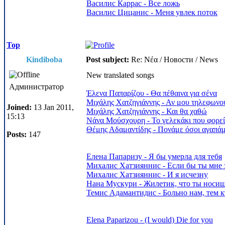
Василис Каррас - Все ложь
Василис Цицанис - Меня увлек поток
Top
Kindiboba
Post subject:
Re: Νέα / Новости / News
New translated songs
Администратор
Έλενα Παπαρίζου - Θα πέθαινα για σένα
Μιχάλης Χατζηγιάννης - Αν μου τηλεφωνο
Joined:
13 Jan 2011,
Μιχάλης Χατζηγιάννης - Και θα χαθώ
15:13
Νάνα Μούσχουρη - Το γελεκάκι που φορεί
Θέμης Αδαμαντίδης - Πονάμε όσοι αγαπά
Posts:
147
Елена Папаризу - Я бы умерла для тебя
Михалис Хатзияннис - Если бы ты мне 
Михалис Хатзияннис - И я исчезну
Нана Мускури - Жилетик, что ты носи
Темис Адамантидис - Больно нам, тем 
Elena Paparizou - (I would) Die for you