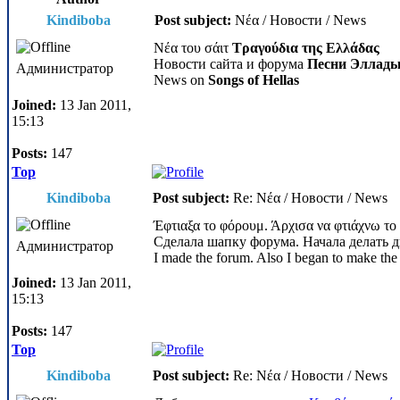
Kindiboba
Post subject:
Νέα / Новости / News
Νέα του σάιτ
Τραγούδια της Ελλάδας
Новости сайта и форума
Песни Эллад
Администратор
News on
Songs of Hellas
Joined:
13 Jan 2011,
15:13
Posts:
147
Top
Kindiboba
Post subject:
Re: Νέα / Новости / News
Έφτιαξα το φόρουμ. Άρχισα να φτιάχνω το ν
Сделала шапку форума. Начала делать д
Администратор
I made the forum. Also I began to make the 
Joined:
13 Jan 2011,
15:13
Posts:
147
Top
Kindiboba
Post subject:
Re: Νέα / Новости / News