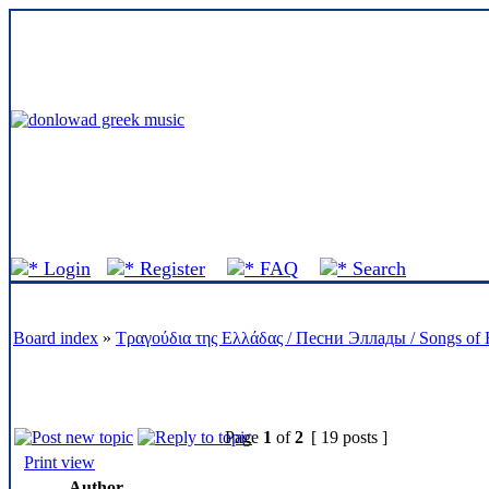
Login
Register
FAQ
Search
Board index
»
Τραγούδια της Ελλάδας / Песни Эллады / Songs of 
Page
1
of
2
[ 19 posts ]
Print view
Author