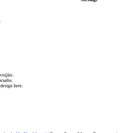
ы
τιζάιν.
изайн.
design here.