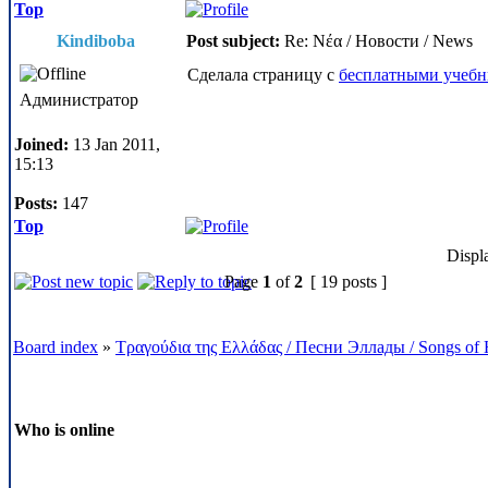
Top
Kindiboba
Post subject:
Re: Νέα / Новости / News
Сделала страницу с
бесплатными учебн
Администратор
Joined:
13 Jan 2011,
15:13
Posts:
147
Top
Displ
Page
1
of
2
[ 19 posts ]
Board index
»
Τραγούδια της Ελλάδας / Песни Эллады / Songs of 
Who is online