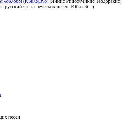
α λουλούδι (Κυκλάμινο)
(Яннис Рицос/Микис Теодоракис).
на русский язык греческих песен. Юбилей =)
α
щих песен