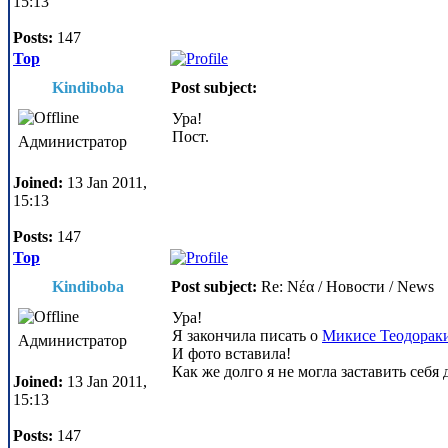
15:13
Posts:
147
Top
Kindiboba
Post subject:
Ура!
Пост.
Администратор
Joined:
13 Jan 2011,
15:13
Posts:
147
Top
Kindiboba
Post subject:
Re: Νέα / Новости / News
Ура!
Я закончила писать о
Микисе Теодорак
Администратор
И фото вставила!
Как же долго я не могла заставить себя
Joined:
13 Jan 2011,
15:13
Posts:
147