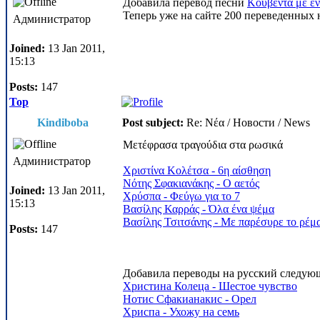
Добавила перевод песни
Κουβέντα με έν
Теперь уже на сайте 200 переведенных 
Администратор
Joined:
13 Jan 2011,
15:13
Posts:
147
Top
Kindiboba
Post subject:
Re: Νέα / Новости / News
Μετέφρασα τραγούδια στα ρωσικά
Администратор
Χριστίνα Κολέτσα - 6η αίσθηση
Νότης Σφακιανάκης - Ο αετός
Joined:
13 Jan 2011,
Χρύσπα - Φεύγω για το 7
15:13
Βασίλης Καρράς - Όλα ένα ψέμα
Βασίλης Τσιτσάνης - Με παρέσυρε το ρέμ
Posts:
147
Добавила переводы на русский следую
Христина Колеца - Шестое чувство
Нотис Сфакианакис - Орел
Хриспа - Ухожу на семь