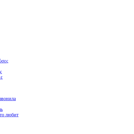
ύσες
ς
με
звонила
шь
кто любит