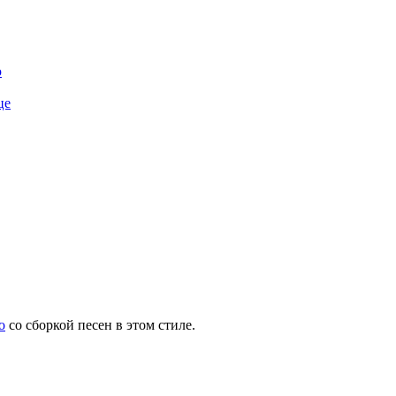
ю
це
о
со сборкой песен в этом стиле.