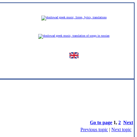
greek
russian
english
Go to page
1
,
2
Next
Previous topic
|
Next topic