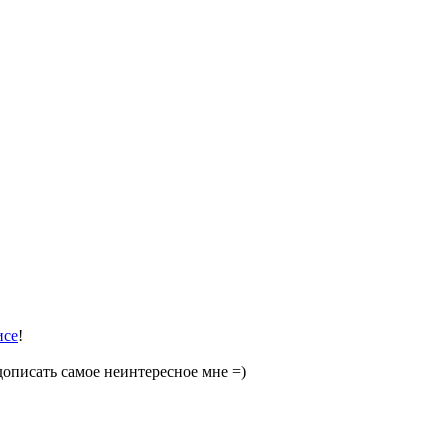
исе
!
 дописать самое неинтересное мне =)