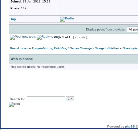
Joined:
13 Jan 2011, 15:13
Posts:
147
Top
Display posts from previous:
Page
1
of
1
[ 7 posts ]
Board index
»
Τραγούδια της Ελλάδας / Песни Эллады / Songs of Hellas
»
Пожалуйст
Who is online
Registered users: No registered users
Search for:
If you want to send me 
Powered by
phpBB
©