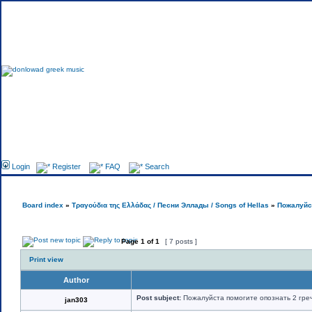
Foru
Login
Register
FAQ
Search
Board index
»
Τραγούδια της Ελλάδας / Песни Эллады / Songs of Hellas
»
Пожалуйст
Page
1
of
1
[ 7 posts ]
Print view
Author
Post subject:
Пожалуйста помогите опознать 2 гре
jan303