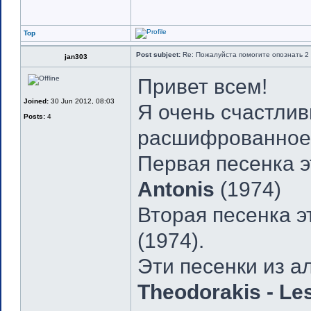
Top
Post subject:
Re: Пожалуйста помогите опознать 2 
jan303
Привет всем!
Joined:
30 Jun 2012, 08:03
Я очень счастлив
Posts:
4
расшифрованное 
Первая песенка э
Antonis
(1974)
Вторая песенка эт
(1974).
Эти песенки из а
Theodorakis - Le