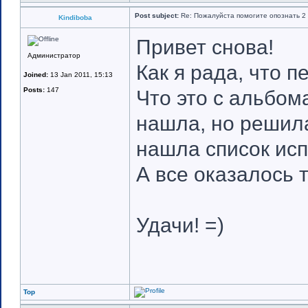
Post subject:
Re: Пожалуйста помогите опознать 2 
Kindiboba
Привет снова!
Администратор
Как я рада, что п
Joined:
13 Jan 2011, 15:13
Posts:
147
Что это с альбома
нашла, но решила
нашла список исп
А все оказалось т
Удачи! =)
Top