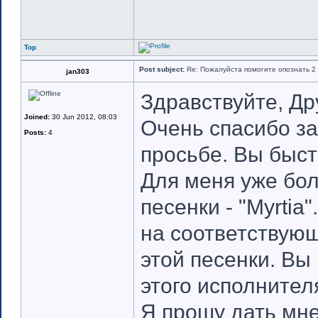
Top
Post subject:
Re: Пожалуйста помогите опознать 2 
jan303
Здравствуйте, Др
Joined:
30 Jun 2012, 08:03
Очень спасибо за
Posts:
4
просьбе. Вы быст
Для меня уже бол
песенки - "Myrti
на соответствующ
этой песенки. В
этого исполнител
Я прошу дать мн