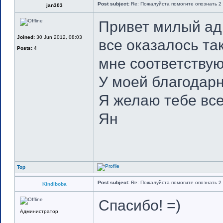
Post subject:
Re: Пожалуйста помогите опознать 2 
jan303
Привет милый ад
Joined:
30 Jun 2012, 08:03
все оказалось та
Posts:
4
мне соответству
У моей благодарн
Я желаю тебе все
Ян
Top
Post subject:
Re: Пожалуйста помогите опознать 2 
Kindiboba
Спасибо! =)
Администратор