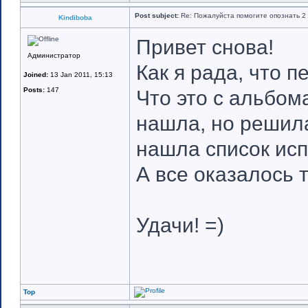
Post subject:
Re: Пожалуйста помогите опознать 2 
Kindiboba
Привет снова!
Администратор
Как я рада, что п
Joined:
13 Jan 2011, 15:13
Posts:
147
Что это с альбома
нашла, но решила
нашла список исп
А все оказалось т
Удачи! =)
Top