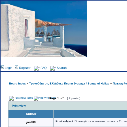
Foru
Login
Register
FAQ
Search
Board index
»
Τραγούδια της Ελλάδας / Песни Эллады / Songs of Hellas
»
Пожалуйст
Page
1
of
1
[ 7 posts ]
Print view
Author
Post subject:
Пожалуйста помогите опознать 2 гре
jan303