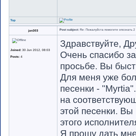
Top
Post subject:
Re: Пожалуйста помогите опознать 2 
jan303
Здравствуйте, Др
Joined:
30 Jun 2012, 08:03
Очень спасибо за
Posts:
4
просьбе. Вы быст
Для меня уже бол
песенки - "Myrti
на соответствующ
этой песенки. В
этого исполнител
Я прошу дать мн