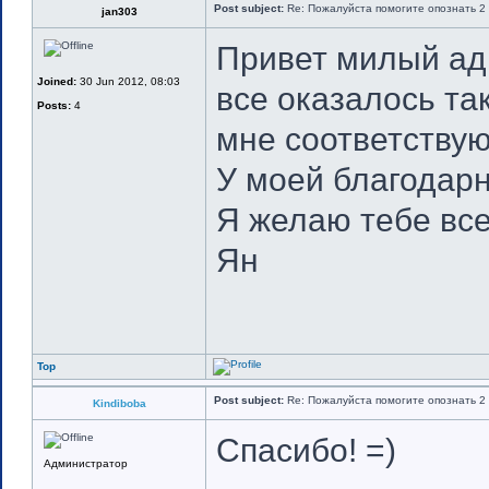
Post subject:
Re: Пожалуйста помогите опознать 2 
jan303
Привет милый ад
Joined:
30 Jun 2012, 08:03
все оказалось та
Posts:
4
мне соответству
У моей благодарн
Я желаю тебе все
Ян
Top
Post subject:
Re: Пожалуйста помогите опознать 2 
Kindiboba
Спасибо! =)
Администратор