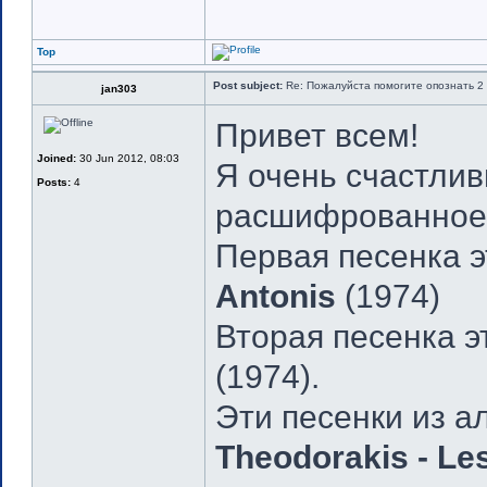
Top
Post subject:
Re: Пожалуйста помогите опознать 2 
jan303
Привет всем!
Joined:
30 Jun 2012, 08:03
Я очень счастлив
Posts:
4
расшифрованное 
Первая песенка э
Antonis
(1974)
Вторая песенка эт
(1974).
Эти песенки из а
Theodorakis - Le