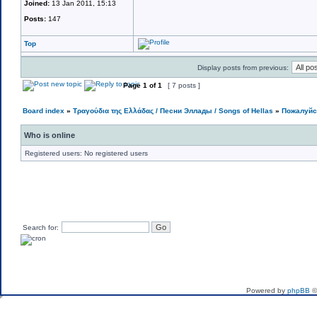
Joined:
13 Jan 2011, 15:13
Posts:
147
Top
Display posts from previous:
Page
1
of
1
[ 7 posts ]
Board index
»
Τραγούδια της Ελλάδας / Песни Эллады / Songs of Hellas
»
Пожалуйст
Who is online
Registered users: No registered users
Search for:
If you want to send me 
Powered by
phpBB
©