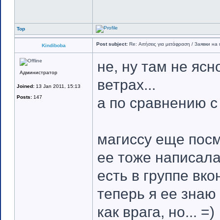
Top
Post subject:
Re: Αιτήσεις για μετάφραση / Заявки на 
Kindiboba
не, ну там не ясн
Администратор
ветрах...
Joined:
13 Jan 2011, 15:13
Posts:
147
а по сравнению с
магиссу еще посм
ее тоже написала 
есть в группе вко
теперь я ее знаю 
как врага, но... =)