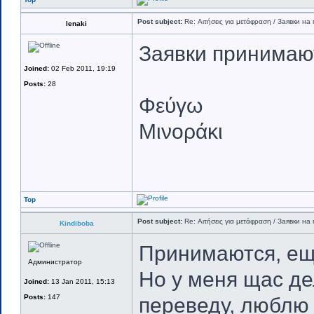
Post subject:
Re: Αιτήσεις για μετάφραση / Заявки на 
lenaki
Заявки принимают
Joined:
02 Feb 2011, 19:19
Posts:
28
Φεύγω
Μινοράκι
Top
Post subject:
Re: Αιτήσεις για μετάφραση / Заявки на 
Kindiboba
Принимаются, еще
Администратор
Но у меня щас де
Joined:
13 Jan 2011, 15:13
Posts:
147
переведу, люблю 