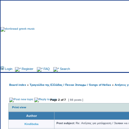
Foru
Login
Register
FAQ
Search
Board index
»
Τραγούδια της Ελλάδας / Песни Эллады / Songs of Hellas
»
Αιτήσεις 
Page
2
of
7
[ 66 posts ]
Print view
Author
Post subject:
Re: Αιτήσεις για μετάφραση / Заявки на 
Kindiboba