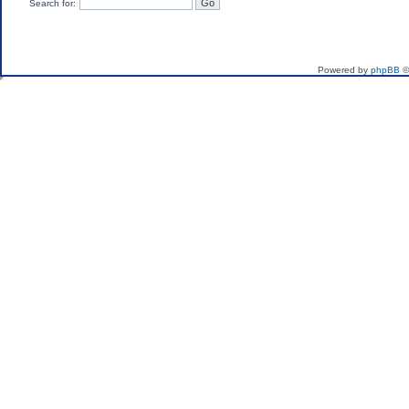
Search for:
If you want to send me 
Powered by
phpBB
©